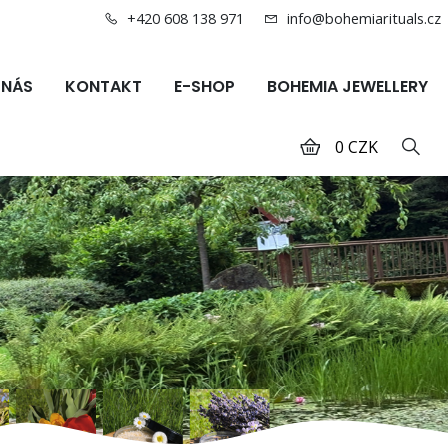
+420 608 138 971
info@bohemiarituals.cz
 NÁS
KONTAKT
E-SHOP
BOHEMIA JEWELLERY
0 CZK
Hled