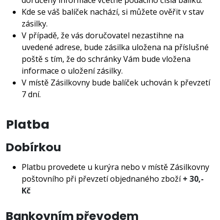
doručeny informace včetně podacího čísla balíku.
Kde se váš balíček nachází, si můžete ověřit v
stav
zásilky.
V případě, že vás doručovatel nezastihne na
uvedené adrese, bude zásilka uložena na příslušné
poště s tím, že do schránky Vám bude vložena
informace o uložení zásilky.
V místě Zásilkovny bude balíček uchován k převzetí
7 dní.
Platba
Dobírkou
Platbu provedete u kurýra nebo v místě Zásilkovny
poštovního při převzetí objednaného zboží
+
30,-
Kč
Bankovním převodem