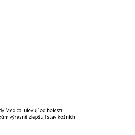
dy
Medical
ulevují od bolestí
kům výrazně zlepšují stav kožních