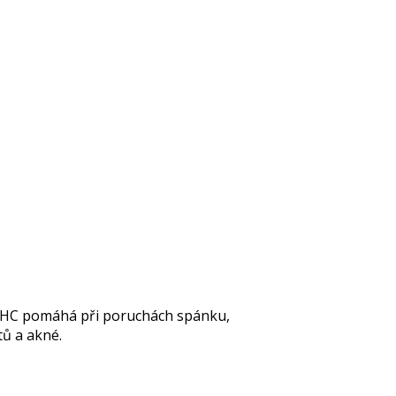
HC pomáhá při poruchách spánku,
tů
a akné.