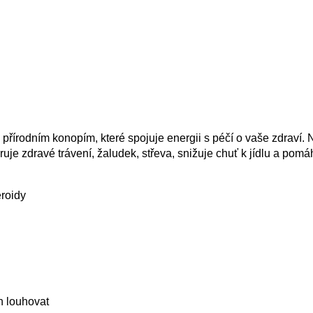
 přírodním konopím, které spojuje energii s péčí o vaše zdraví.
oruje zdravé trávení, žaludek, střeva, snižuje chuť k jídlu a po
eroidy
n louhovat