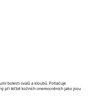
lumí
bolesti svalů a kloubů. Potlačuje
dný při léčbě kožních onemocněních jako jsou