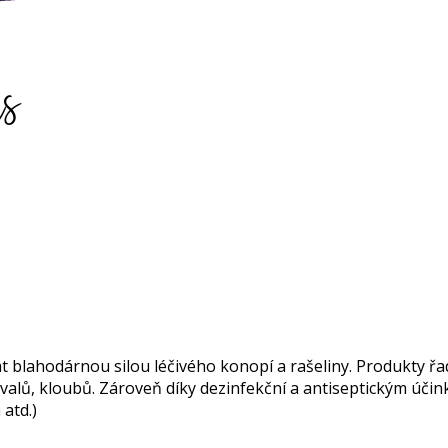
t blahodárnou silou léčivého konopí a rašeliny. Produkty řa
alů, kloubů. Zároveň díky dezinfekční a antiseptickým účin
atd.)