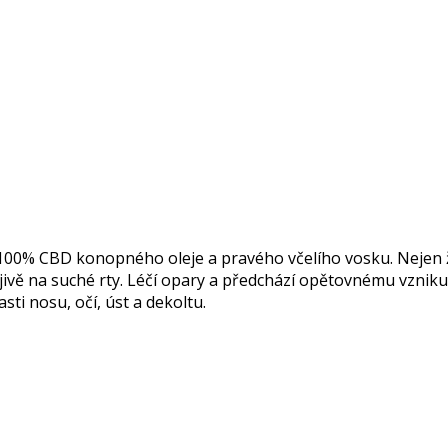
100%
CBD konopného oleje a pravého včelího vosku. Nejen ž
ivě na suché rty. Léčí opary a předchází opětovnému vzniku
sti nosu, očí, úst a dekoltu.