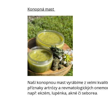
Konopná mast
Naší konopnou mast vyrábíme z velmi kvali
příznaky artrózy a revmatologických onemocn
např:
ekzém, lupénka, akné či seborea.