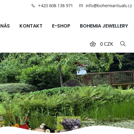
+420 608 138 971
info@bohemiarituals.cz
 NÁS
KONTAKT
E-SHOP
BOHEMIA JEWELLERY
0 CZK
Hled