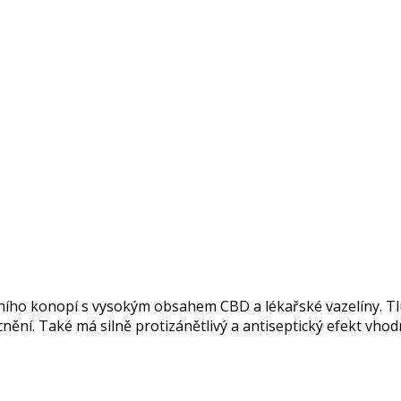
tního konopí s vysokým obsahem CBD a lékařské
vazelíny. T
ění. Také má silně protizánětlivý a antiseptický efekt vho