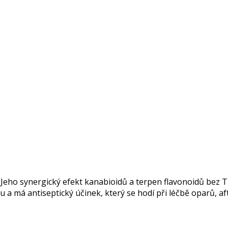
 Jeho synergický efekt
kanabioidů
a terpen
flavonoidů
bez T
 a má antiseptický účinek, který se hodí při léčbě oparů,
af