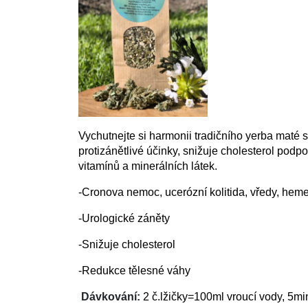
Vychutnejte si harmonii tradičního yerba maté s
protizánětlivé účinky, snižuje cholesterol podp
vitamínů a minerálních látek.
-Cronova nemoc, ucerózní kolitida, vředy, hem
-Urologické záněty
-Snižuje cholesterol
-Redukce tělesné váhy
Dávkování:
2 č.lžičky=100ml vroucí vody, 5mi