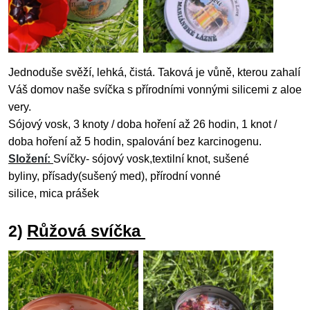
Jednoduše svěží, lehká, čistá. Taková je vůně, kterou zahalí
Váš domov naše svíčka s přírodními vonnými silicemi z aloe
very.
Sójový vosk,
3 knoty / doba hoření až 26 hodin, 1 knot /
doba hoření až 5 hodin, spalování bez karcinogenu.
Složení:
Svíčky- sójový
vosk,textilní
knot, sušené
byliny,
přísady(sušený med), přírodní vonné
silice,
mica
prášek
Růžová svíčka
2)