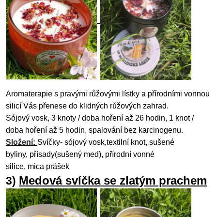
Aromaterapie s pravými růžovými lístky a přírodními vonnou
silicí Vás přenese do klidných růžových zahrad.
Sójový vosk,
3 knoty / doba hoření až 26 hodin, 1 knot /
doba hoření až 5 hodin, spalování bez karcinogenu.
Složení:
Svíčky- sójový
vosk,textilní
knot, sušené
byliny,
přísady(sušený med), přírodní vonné
silice,
mica
prášek
Medová svíčka se zlatým prachem
3)