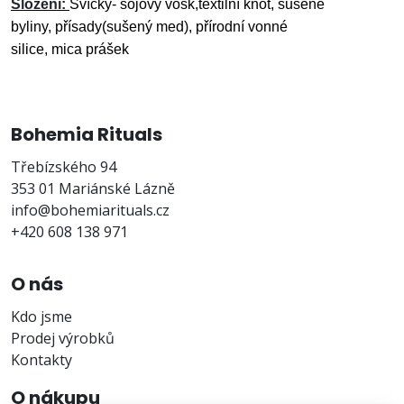
Složení:
Svíčky- sójový
vosk,textilní
knot, sušené
byliny,
přísady(sušený med), přírodní vonné
silice,
mica
prášek
Bohemia Rituals
Třebízského 94
353 01 Mariánské Lázně
info@bohemiarituals.cz
+420 608 138 971
O nás
Kdo jsme
Prodej výrobků
Kontakty
O nákupu