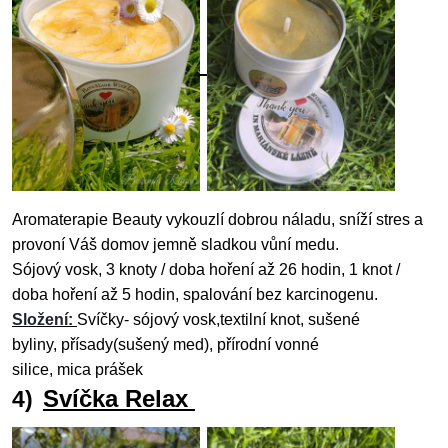
Aromaterapie
Beauty
vykouzlí dobrou náladu, sníží stres a
provoní Váš domov jemně sladkou vůní medu.
Sójový vosk,
3 knoty / doba hoření až 26 hodin, 1 knot /
doba hoření až 5 hodin, spalování bez karcinogenu.
Složení:
Svíčky- sójový
vosk,textilní
knot, sušené
byliny,
přísady(sušený med), přírodní vonné
silice,
mica
prášek
Svíčka Relax
4)