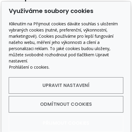
Záruka a reklamace
Využíváme soubory cookies
Doprava a platba
Obchodní podmínky
Kliknutím na Přijmout cookies dáváte souhlas s uložením
GDPR
vybraných cookies (nutné, preferenční, výkonnostní,
marketingové). Cookies používáme pro lepší fungování
Sledujte nás
našeho webu, měření jeho výkonnosti a cílení a
personalizaci reklam. To jaké cookies budou uloženy,
můžete svobodně rozhodnout pod tlačítkem Upravit
nastavení.
Prohlášení o cookies.
UPRAVIT NASTAVENÍ
Copyright © 2018 - 2025 Bohemia Rituals
|Mariánské
Lázně
ODMÍTNOUT COOKIES
PŘIJMOUT COOKIES