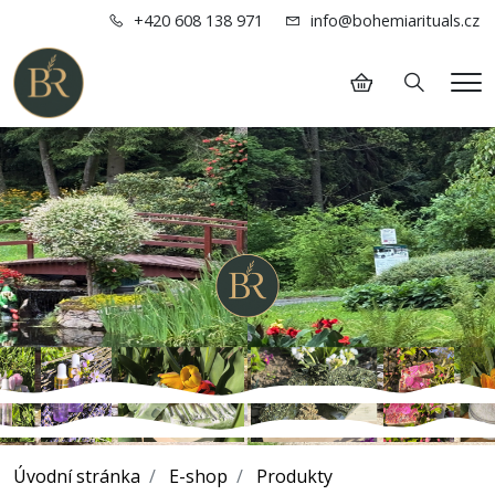
+420 608 138 971
info@bohemiarituals.cz
Hledání
Me
Úvodní stránka
E-shop
Produkty