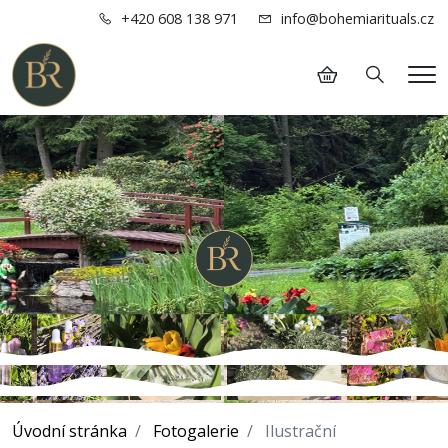
+420 608 138 971
info@bohemiarituals.cz
Hledání
Me
Úvodní stránka
Fotogalerie
Ilustrační