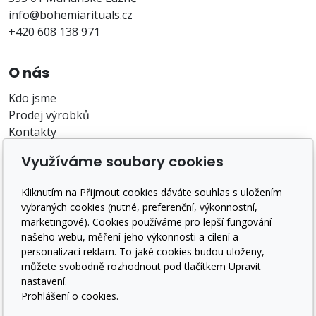
info@bohemiarituals.cz
+420 608 138 971
O nás
Kdo jsme
Prodej výrobků
Kontakty
O nákupu
Využíváme soubory cookies
Záruka a reklamace
Kliknutím na Přijmout cookies dáváte souhlas s uložením
Doprava a platba
vybraných cookies (nutné, preferenční, výkonnostní,
Obchodní podmínky
marketingové). Cookies používáme pro lepší fungování
GDPR
našeho webu, měření jeho výkonnosti a cílení a
personalizaci reklam. To jaké cookies budou uloženy,
Sledujte nás
můžete svobodně rozhodnout pod tlačítkem Upravit
nastavení.
Prohlášení o cookies.