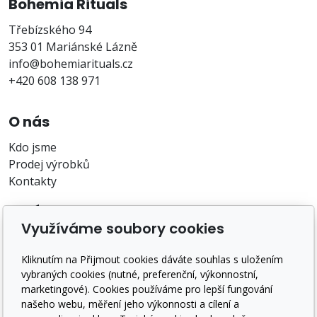
Bohemia Rituals
Třebízského 94
353 01 Mariánské Lázně
info@bohemiarituals.cz
+420 608 138 971
O nás
Kdo jsme
Prodej výrobků
Kontakty
O nákupu
Využíváme soubory cookies
Záruka a reklamace
Doprava a platba
Kliknutím na Přijmout cookies dáváte souhlas s uložením
Obchodní podmínky
vybraných cookies (nutné, preferenční, výkonnostní,
GDPR
marketingové). Cookies používáme pro lepší fungování
našeho webu, měření jeho výkonnosti a cílení a