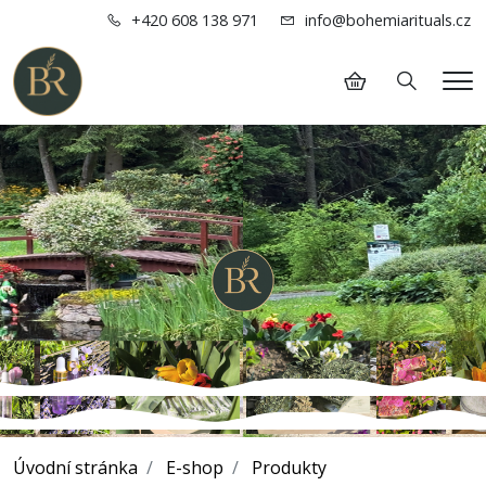
+420 608 138 971
info@bohemiarituals.cz
Hledání
Me
Úvodní stránka
E-shop
Produkty