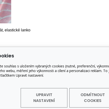
át, elastické lanko
ookies
s
O nákupu
te souhlas s uložením vybraných cookies (nutné, preferenční, výkonn
sme
Záruka a reklamace
ho webu, měření jeho výkonnosti a cílení a personalizaci reklam. To
j výrobků
Doprava a platba
ačítkem Upravit nastavení.
kty
Obchodní podmínky
GDPR
UPRAVIT
ODMÍTNOUT
NASTAVENÍ
COOKIES
Copyright © 2018 - 2025 Bohemia Rituals
|Mariánské Lázn