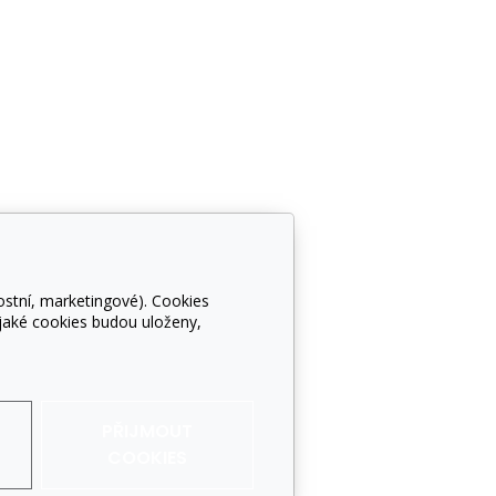
Sledujte nás
ostní, marketingové). Cookies
 jaké cookies budou uloženy,
PŘIJMOUT
COOKIES
ě