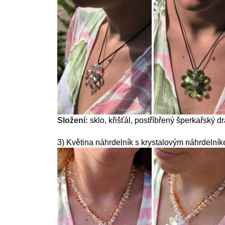
Složení:
sklo, křišťál, postříbřený šperkařský d
3) Květina náhrdelník s krystalovým náhrdelní