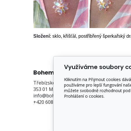
Složení:
sklo, křišťál, postříbřený šperkařský dr
Využíváme soubory c
Bohemia Rituals
O ná
Kliknutím na Přijmout cookies dává
Třebízského 94
Kdo j
používáme pro lepší fungování naše
353 01 Mariánské Lázně
Prode
můžete svobodně rozhodnout pod tl
info@bohemiarituals.cz
Konta
Prohlášení o cookies.
+420 608 138 971