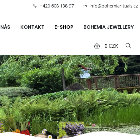
+420 608 138 971
info@bohemiarituals.cz
 NÁS
KONTAKT
E-SHOP
BOHEMIA JEWELLERY
0 CZK
Hled