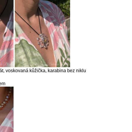
rát, voskovaná kůžička, karabina bez niklu
kem