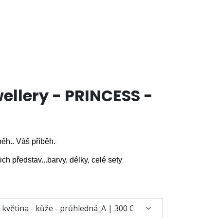
llery - PRINCESS -
běh.. Váš příběh.
h představ...barvy, délky, celé sety